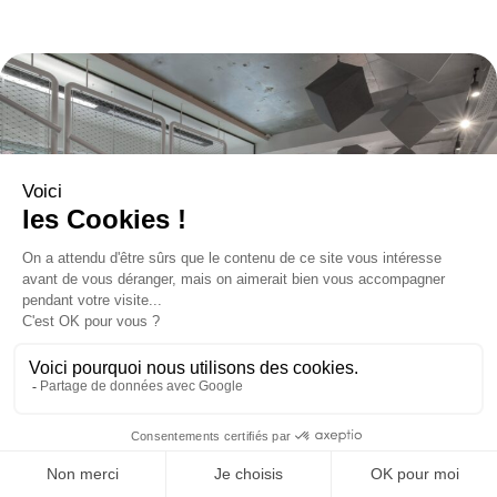
MullenLowe