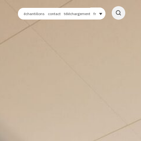
échantillons
contact
téléchargement
fr