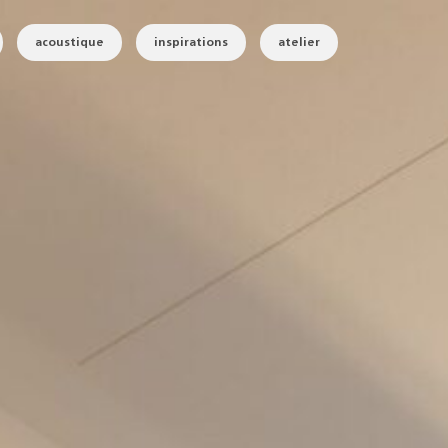
acoustique
inspirations
atelier