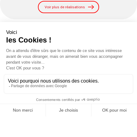
Voir plus de réalisations
43 allée Mégevie
33174 Gradignan
tél. : 05 56 75 71 56
contact@texaa.fr
S'inscrire à la newsletter