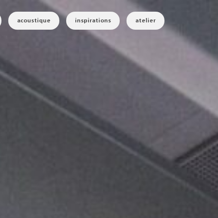
acoustique
inspirations
atelier