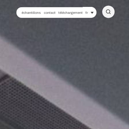
échantillons
contact
téléchargement
fr