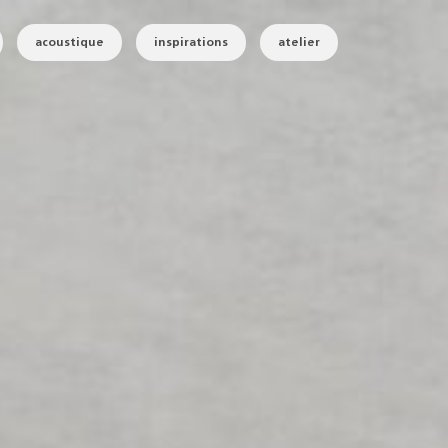
acoustique
inspirations
atelier