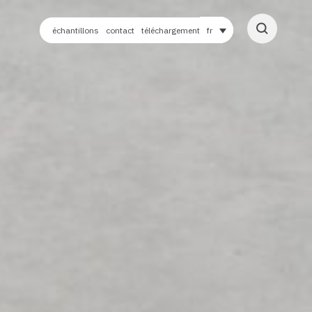
échantillons
contact
téléchargement
fr