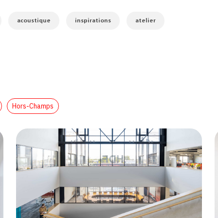
acoustique
inspirations
atelier
Hors-Champs