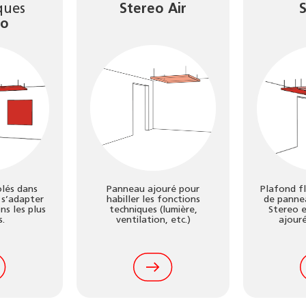
ques
Stereo Air
S
eo
olés dans
Panneau ajouré pour
Plafond f
 s’adapter
habiller les fonctions
de panne
ns les plus
techniques (lumière,
Stereo 
s.
ventilation, etc.)
ajouré