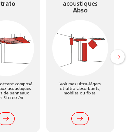
trato
acoustiques
Abso
lottant composé
Volumes ultra-légers
Pour
aux acoustiques
et ultra-absorbants,
de
et de panneaux
mobiles ou fixes.
s Stereo Air.