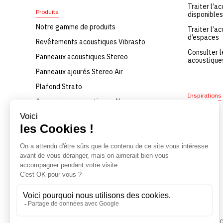
Traiter l’a
Produits
disponibles
Notre gamme de produits
Traiter l’a
d’espaces
Revêtements acoustiques Vibrasto
Consulter 
Panneaux acoustiques Stereo
acoustique
Panneaux ajourés Stereo Air
Plafond Strato
Inspirations
Accessoires acoustiques Abso
Rideaux acoustiques Velio
Voilages Velio
Stores acoustiques Velio
Écrans acoustiques Kora
© Texaa 2021
Mentions légales
Politique de confidentialité
C