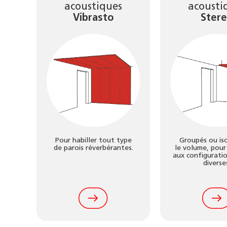
acoustiques
acousti
Vibrasto
Ster
, il
Pour habiller tout type
Groupés ou is
es,
de parois réverbérantes.
le volume, pour
t
aux configuratio
des
diverse