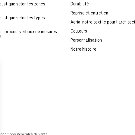
coustique selon les zones
Durabilité
Reprise et entretien
coustique selon les types
Aeria, notre textile pour l’architec
Couleurs
les procès-verbaux de mesures
s
Personnalisation
Notre histoire
onditions générales de vente