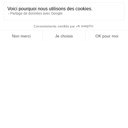
43 allée Mégevie
33174 Gradignan
tél. : 05 56 75 71 56
contact@texaa.fr