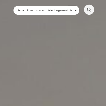
échantillons
contact
téléchargement
fr