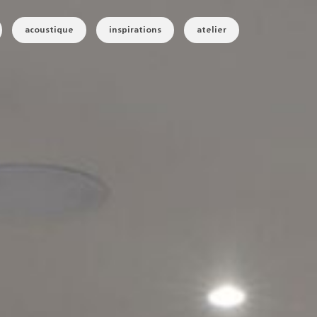
acoustique
inspirations
atelier