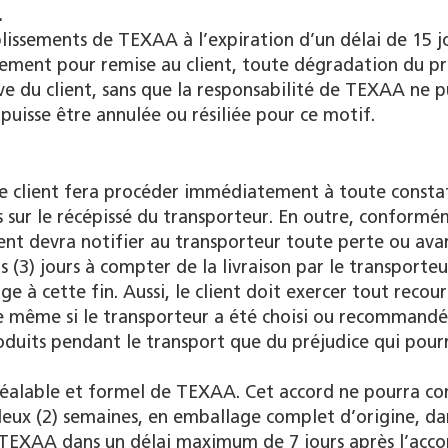
.
ablissements de TEXAA à l’expiration d’un délai de 15 j
ement pour remise au client, toute dégradation du p
ive du client, sans que la responsabilité de TEXAA ne p
puisse être annulée ou résiliée pour ce motif.
, le client fera procéder immédiatement à toute consta
s sur le récépissé du transporteur. En outre, conform
ent devra notifier au transporteur toute perte ou ava
(3) jours à compter de la livraison par le transporteu
e à cette fin. Aussi, le client doit exercer tout recou
 ce même si le transporteur a été choisi ou recommandé
duits pendant le transport que du préjudice qui pourr
préalable et formel de TEXAA. Cet accord ne pourra co
deux (2) semaines, en emballage complet d’origine, da
 TEXAA dans un délai maximum de 7 jours après l’acco