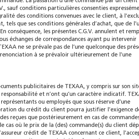
 commande. La passation d’une commande par un clien
.V., sauf conditions particulières consenties expressém
ralité des conditions convenues avec le client, à l’excl
, tels que ses conditions générales d’achat, que de l’
r. En conséquence, les présentes C.G.V. annulent et rem
 tous échanges de correspondances ayant pu intervenir
TEXAA ne se prévale pas de l’une quelconque des prés
renonciation à se prévaloir ultérieurement de l’une
ocuments publicitaires de TEXAA, y compris sur son sit
responsabilité et n’ont qu’un caractère indicatif. TE
, représentants ou employés que sous réserve d’une
ation du crédit du client pourra justifier l’exigence d
ndes reçues que postérieurement en cas de commande
le cas où le prix de la (des) commande(s) du client dép
’assureur crédit de TEXAA concernant ce client, l’acce