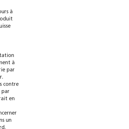
ours à
roduit
uisse
tation
ément à
rie par
r.
rs contre
 par
ait en
ncerner
ns un
rd.