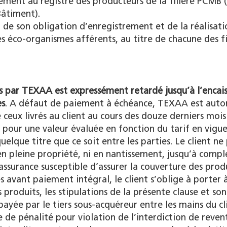
ment au registre des producteurs de la filière PCMB 
Bâtiment).
 de son obligation d’enregistrement et de la réalisati
s éco-organismes afférents, au titre de chacune des fi
us par TEXAA est expressément retardé jusqu’à l’enca
es
. A défaut de paiement à échéance, TEXAA est autor
eux livrés au client au cours des douze derniers mois
 pour une valeur évaluée en fonction du tarif en vigu
lque titre que ce soit entre les parties. Le client ne
en pleine propriété, ni en nantissement, jusqu’à compl
ssurance susceptible d’assurer la couverture des produ
és avant paiement intégral, le client s’oblige à porter à
produits, les stipulations de la présente clause et so
payée par le tiers sous-acquéreur entre les mains du cl
 de pénalité pour violation de l’interdiction de reven