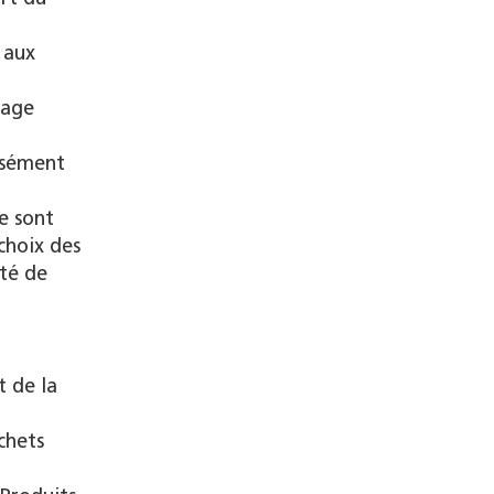
 aux
mage
ssément
e sont
choix des
ité de
t de la
chets