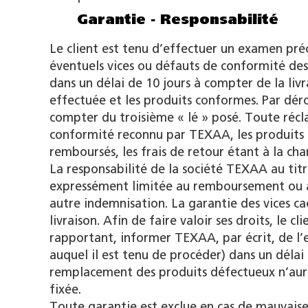
Garantie - Responsabilité
Le client est tenu d’effectuer un examen préci
éventuels vices ou défauts de conformité des
dans un délai de 10 jours à compter de la liv
effectuée et les produits conformes. Par déro
compter du troisième « lé » posé. Toute récl
conformité reconnu par TEXAA, les produits
remboursés, les frais de retour étant à la c
La responsabilité de la société TEXAA au titr
expressément limitée au remboursement ou au
autre indemnisation. La garantie des vices c
livraison. Afin de faire valoir ses droits, le 
rapportant, informer TEXAA, par écrit, de l’e
auquel il est tenu de procéder) dans un déla
remplacement des produits défectueux n’aura
fixée.
Toute garantie est exclue en cas de mauvaise 