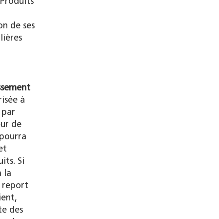
(Produits
on de ses
lières
issement
isée à
 par
eur de
 pourra
et
its. Si
 la
n report
ient,
te des