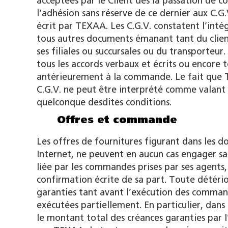
acceptées par le Client dès la passation de
l’adhésion sans réserve de ce dernier aux C.G
écrit par TEXAA. Les C.G.V. constatent l’intég
tous autres documents émanant tant du client
ses filiales ou succursales ou du transporteu
tous les accords verbaux et écrits ou encore
antérieurement à la commande. Le fait que 
C.G.V. ne peut être interprété comme valant 
quelconque desdites conditions.
Offres et commande
Les offres de fournitures figurant dans les d
Internet, ne peuvent en aucun cas engager sa 
liée par les commandes prises par ses agents
confirmation écrite de sa part. Toute détérior
garanties tant avant l’exécution des comma
exécutées partiellement. En particulier, dans 
le montant total des créances garanties par l