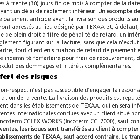
es à trente (30) jours fin de mois à compter de la dat
voyant un délai de règlement inférieur. Un escompte d
e paiement anticipé avant la livraison des produits au 
eront adressés au lieu désigné par TEXAA et, à défaut,
e de plein droit à titre de pénalité de retard, un inté
lement figurant sur la facture, sans que cela n’exclut
tre, tout client en situation de retard de paiement 
e indemnité forfaitaire pour frais de recouvrement, d
n’exclut des dommages et intérêts complémentaires.
fert des risques
r non-respect n’est pas susceptible d’engager la respons
ation de la vente. La livraison des produits est réput
lient dans les établissements de TEXAA, qui en sera in
entes internationales conclues avec un client situé ho
 l’Incoterm CCI EX WORKS (Incoterm CCI 2000), sauf con
ventes, les risques sont transférés au client à compter
tablissements de TEXAA, sauf accord contraire. Le tran