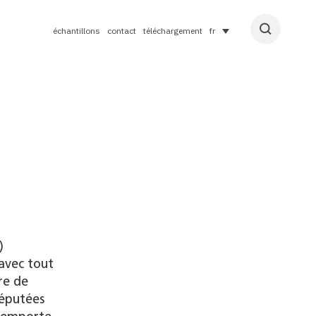
échantillons
contact
téléchargement
fr
)
 avec tout
re de
réputées