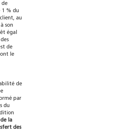
e de
e 1 % du
client, au
 à son
rêt égal
 des
est de
ont le
abilité de
ée
formé par
rs du
dition
 de la
sfert des