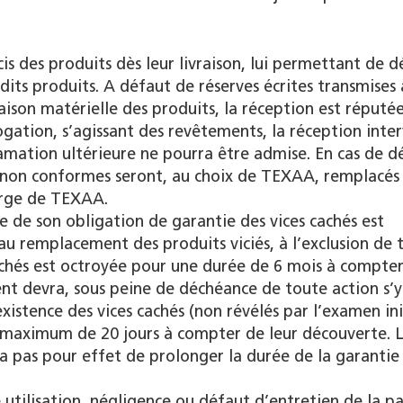
s des produits dès leur livraison, lui permettant de dé
dits produits. A défaut de réserves écrites transmise
raison matérielle des produits, la réception est réputé
gation, s’agissant des revêtements, la réception inte
amation ultérieure ne pourra être admise. En cas de d
 non conformes seront, au choix de TEXAA, remplacés
harge de TEXAA.
e de son obligation de garantie des vices cachés est
 remplacement des produits viciés, à l’exclusion de 
achés est octroyée pour une durée de 6 mois à compter
client devra, sous peine de déchéance de toute action s’y
xistence des vices cachés (non révélés par l’examen ini
i maximum de 20 jours à compter de leur découverte. 
 pas pour effet de prolonger la durée de la garantie 
utilisation, négligence ou défaut d’entretien de la p