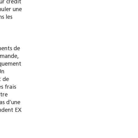
ur crédit
nuler une
s les
ments de
ommande,
diquement
Un
t de
s frais
utre
cas d’une
endent EX