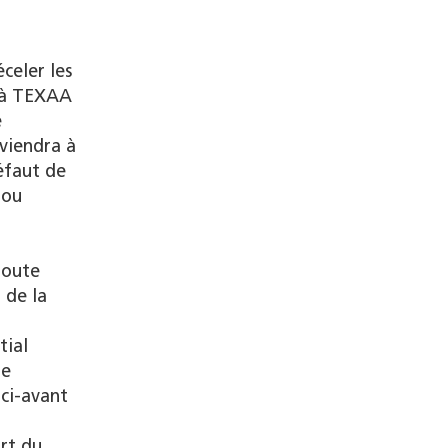
celer les
s à TEXAA
e
rviendra à
éfaut de
 ou
toute
 de la
tial
Le
ci-avant
art du