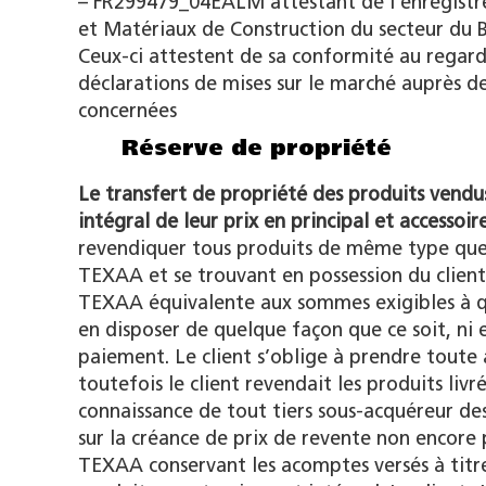
– FR299479_04EALM attestant de l’enregistre
et Matériaux de Construction du secteur du 
Ceux-ci attestent de sa conformité au regard
déclarations de mises sur le marché auprès de
concernées
Réserve de propriété
Le transfert de propriété des produits vend
intégral de leur prix en principal et accessoir
revendiquer tous produits de même type que c
TEXAA et se trouvant en possession du client
TEXAA équivalente aux sommes exigibles à que
en disposer de quelque façon que ce soit, ni 
paiement. Le client s’oblige à prendre toute a
toutefois le client revendait les produits livr
connaissance de tout tiers sous-acquéreur des 
sur la créance de prix de revente non encore 
TEXAA conservant les acomptes versés à titre