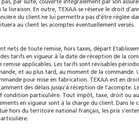
as, par suite, couverte intégralement par son assure
la livraison. En outre, TEXAA se réserve le droit d’an
ncière du client ne lui permettra pas d’être réglée dan
ituera au client les acomptes éventuellement versés.
dent nets de toute remise, hors taxes, départ Etablisse
des tarifs en vigueur à la date de réception de la c
 remise applicables. Les tarifs sont révisables pério
emande, et au plus tard, au moment de la commande. 
ommande pour mise en fabrication. TEXAA est en droi
amment des délais jusqu’à réception de l’acompte. Le
f condition particulière. Tout impôt, taxe, droit ou a
ements en vigueur sont à la charge du client. Dans le 
tué hors du territoire national français, les prix s’ent
rticulière.