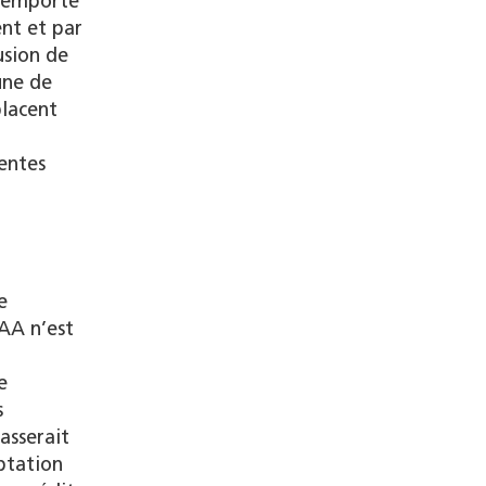
t emporte
ent et par
usion de
une de
placent
entes
e
XAA n’est
e
s
asserait
ptation