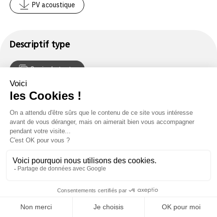
PV acoustique
Descriptif type
Copier le texte
L’absorption acoustique sera assurée par des panneaux
®
Stereo Texaa
, constitués :
d’une armature en acier traité contre la corrosion
d’une ouate AF1 de couleur blanche en matière 80 %
recyclée
d’un voile microporeux gris ou noir
d’une housse amovible et lavable en textile transonore
Aeria Maille Ronde (330g/m²) indémaillable, antistatique
et habillant cinq ou six faces
Robustesse de l’enveloppe textile