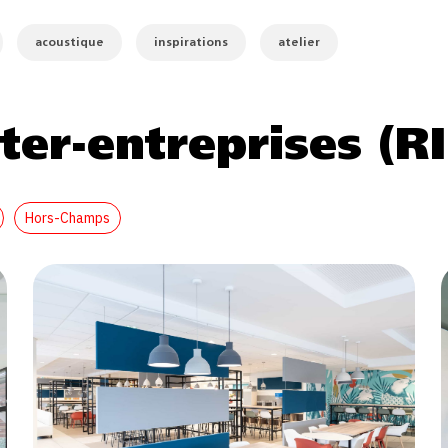
acoustique
inspirations
atelier
ter-entreprises (RI
Hors-Champs