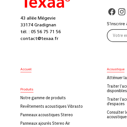
43 allée Mégevie
S'inscrire
33174 Gradignan
tél. : 05 56 75 71 56
contact@texaa.fr
Accueil
Acoustique
Atténuer la
Traiter l’a
Produits
disponibles
Notre gamme de produits
Traiter l’a
d’espaces
Revêtements acoustiques Vibrasto
Consulter 
Panneaux acoustiques Stereo
acoustique
Panneaux ajourés Stereo Air