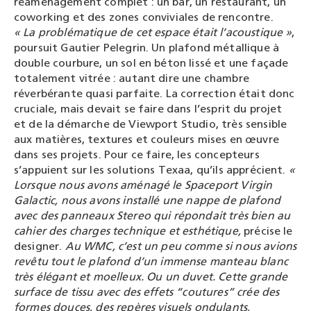
réaménagement complet : un bar, un restaurant, un
coworking et des zones conviviales de rencontre.
« La problématique de cet espace était l’acoustique »
,
poursuit Gautier Pelegrin. Un plafond métallique à
double courbure, un sol en béton lissé et une façade
totalement vitrée : autant dire une chambre
réverbérante quasi parfaite. La correction était donc
cruciale, mais devait se faire dans l’esprit du projet
et de la démarche de Viewport Studio, très sensible
aux matières, textures et couleurs mises en œuvre
dans ses projets. Pour ce faire, les concepteurs
s’appuient sur les solutions Texaa, qu’ils apprécient.
«
Lorsque nous avons aménagé le Spaceport Virgin
Galactic, nous avons installé une nappe de plafond
avec des panneaux Stereo
qui répondait très bien au
cahier des charges technique et esthétique,
précise le
designer
.
Au WMC, c’est un peu comme si nous avions
revêtu tout le plafond d’un immense manteau blanc
très élégant et moelleux. Ou un duvet. Cette grande
surface de tissu avec des effets “coutures” crée des
formes douces, des repères visuels ondulants,