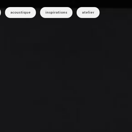
acoustique
inspirations
atelier