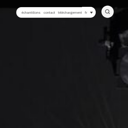
échantillons
contact
téléchargement
fr