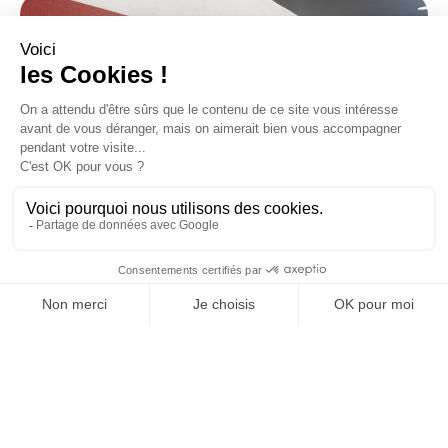
43 allée Mégevie
33174 Gradignan
tél. : 05 56 75 71 56
contact@texaa.fr