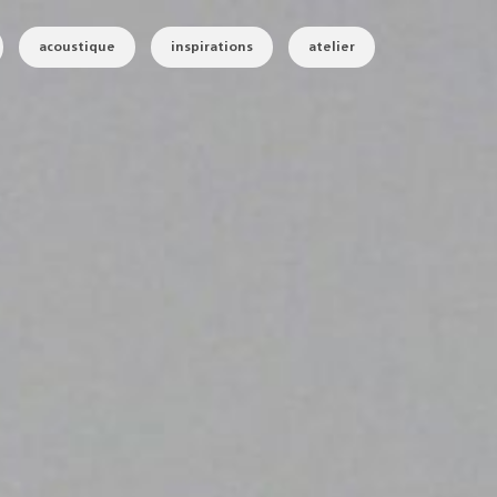
acoustique
inspirations
atelier