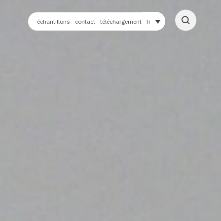
échantillons
contact
téléchargement
fr