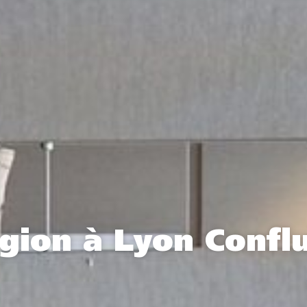
égion à Lyon Confl