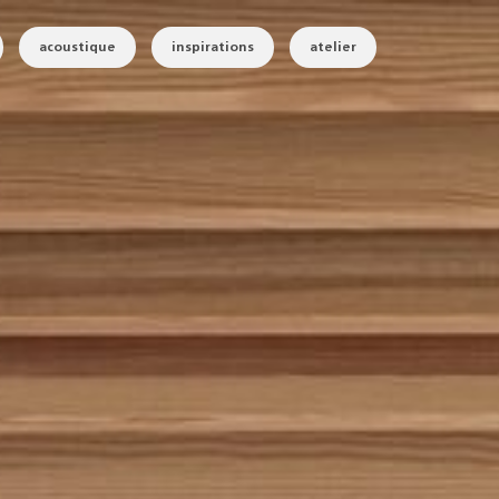
acoustique
inspirations
atelier