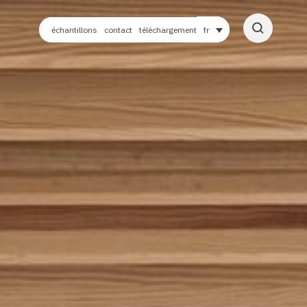
échantillons
contact
téléchargement
fr