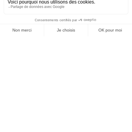
Nom du projet
: Rénovation de l’auditorium de la tour CB21
Année de Livraison
: 2022
Ville / Pays
: Courbevoie
Maître d'ouvrage
: Covivio
Maîtrise d’œuvre
: Bouchaud Architectes
Photographe
: Vincent Muracciole
Découvrez d’autres
réalisations pour des
salles de conférence.
Voir plus de réalisations