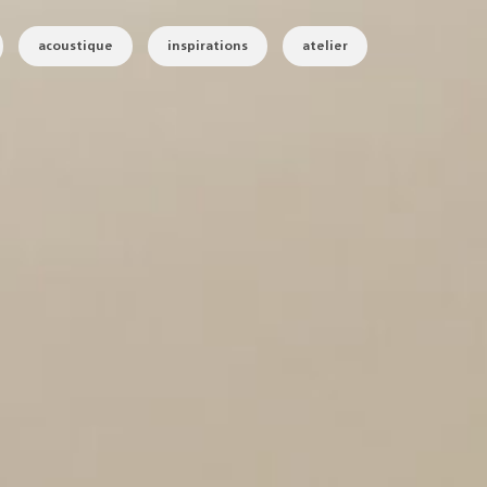
acoustique
inspirations
atelier