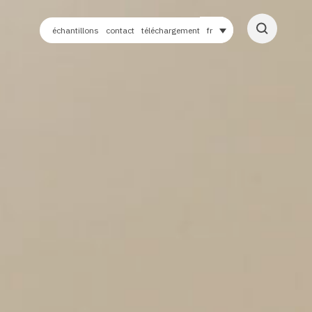
échantillons
contact
téléchargement
fr