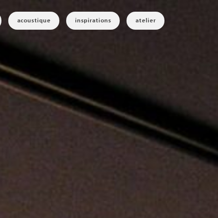
acoustique
inspirations
atelier