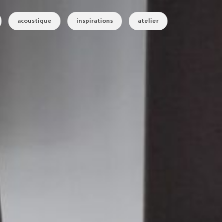
acoustique
inspirations
atelier