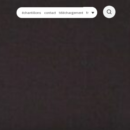
échantillons
contact
téléchargement
fr