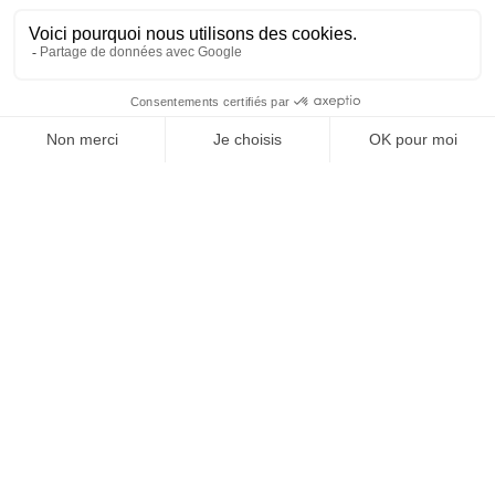
43 allée Mégevie
33174 Gradignan
tél. : 05 56 75 71 56
contact@texaa.fr