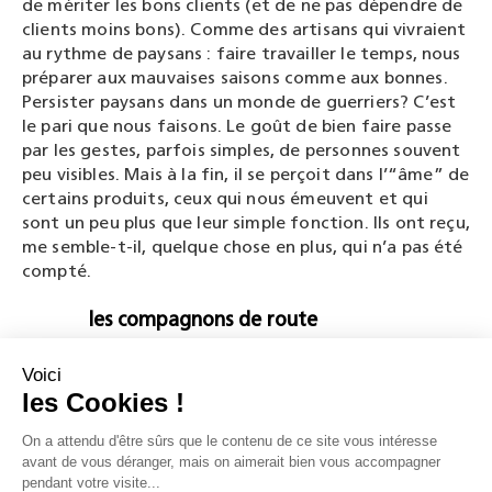
de mériter les bons clients (et de ne pas dépendre de
clients moins bons). Comme des artisans qui vivraient
au rythme de paysans : faire travailler le temps, nous
préparer aux mauvaises saisons comme aux bonnes.
Persister paysans dans un monde de guerriers? C’est
le pari que nous faisons. Le goût de bien faire passe
par les gestes, parfois simples, de personnes souvent
peu visibles. Mais à la fin, il se perçoit dans l’“âme” de
certains produits, ceux qui nous émeuvent et qui
sont un peu plus que leur simple fonction. Ils ont reçu,
me semble-t-il, quelque chose en plus, qui n’a pas été
compté.
les compagnons de route
Fabricants de mousses, de fibres, filateurs,
teinturiers, apprêteurs… Nous avons, avec la majorité
de nos fournisseurs, une relation de longue date et
un vrai partenariat industriel. Ce genre de fidélité
suppose une prise en compte réciproque des
nécessités de chacun. Quand j’ai commencé, il y a