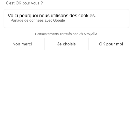
trente ans, nos fournisseurs “textile” étaient des
grandes maisons prospères qui maîtrisaient des
techniques complexes. Malheureusement depuis
quelques années nous assistons, impuissants, à
l’effondrement de ce secteur, conséquence du
renoncement de l’Europe à ses connaissances en
matière d’industrie textile. Beaucoup, aujourd’hui,
ont perdu une grande part de leurs débouchés, et
donc de leurs savoir-faire… Mon ami Daniel Dartois,
artiste, savait ce qu’est une fibre, un fil, le tissage de
haute et basse-lice, le tricot… Il a été mon premier
initiateur: c’est lui qui nous a familiarisés avec le
textile et c’est avec lui que nous avons choisi nos
premières mailles. Pendant longtemps, il bâtissait
notre gamme de couleurs, s’occupait de la mise en
page de nos documentations et nous conseillait sur
la mise au point de nos produits. Il fonctionnait sans
a priori de bon ou de mauvais goût, mais avec une
très grande curiosité qui l’avait conduit à accumuler
une culture gigantesque. Daniel nous a appris à savoir